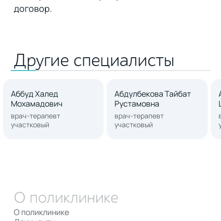
договор.
Другие специалисты
Аббуд Халед
Абдулбекова Тайбат
Мохамадович
Рустамовна
врач-терапевт
врач-терапевт
участковый
участковый
О поликлинике
О поликлинике