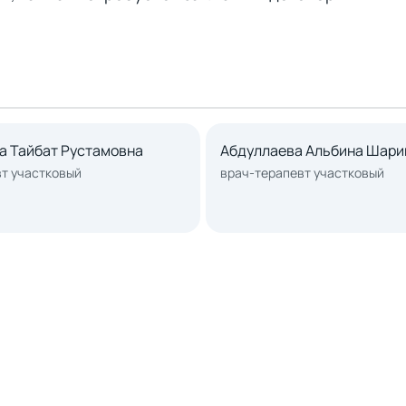
а Тайбат Рустамовна
Абдуллаева Альбина Шари
т участковый
врач-терапевт участковый