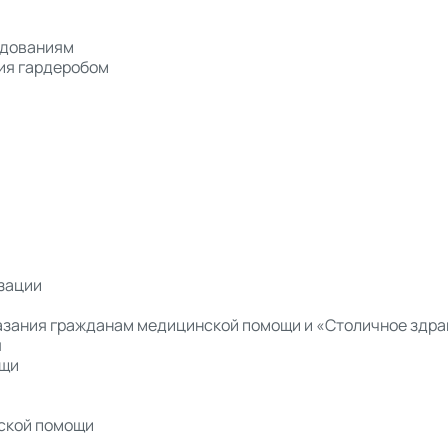
едованиям
ия гардеробом
зации
азания гражданам медицинской помощи и «Столичное здр
я
ощи
нской помощи