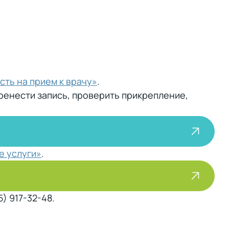
сть на прием к врачу»
.
еренести запись, проверить прикрепление,
е услуги»
.
) 917-32-48.