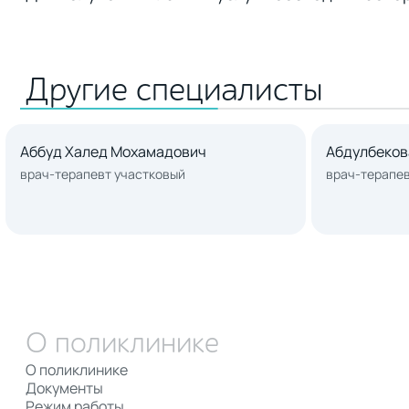
Другие специалисты
Аббуд Халед Мохамадович
Абдулбеков
врач-терапевт участковый
врач-терапев
О поликлинике
О поликлинике
Документы
Режим работы