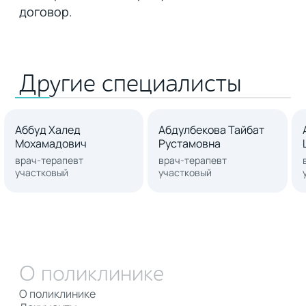
договор.
Другие специалисты
Аббуд Халед
Абдулбекова Тайбат
Мохамадович
Рустамовна
врач-терапевт
врач-терапевт
участковый
участковый
О поликлинике
О поликлинике